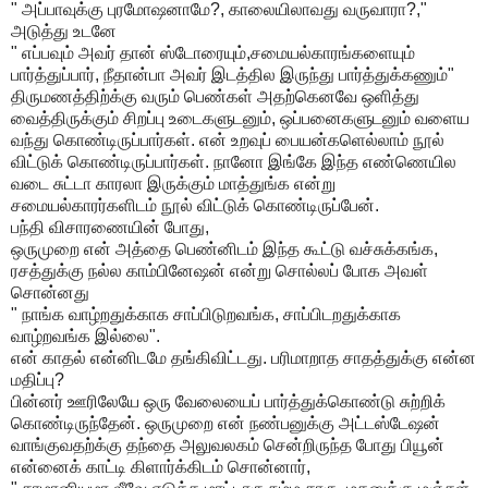
" அப்பாவுக்கு புரமோஷனாமே?, காலையிலாவது வருவாரா?,"
அடுத்து உடனே
" எப்பவும் அவர் தான் ஸ்டோரையும்,சமையல்காரங்களையும்
பார்த்துப்பார், நீதான்பா அவர் இடத்தில இருந்து பார்த்துக்கணும்"
திருமணத்திற்க்கு வரும் பெண்கள் அதற்கெனவே ஒளித்து
வைத்திருக்கும் சிறப்பு உடைகளுடனும், ஒப்பனைகளுடனும் வளைய
வந்து கொண்டிருப்பார்கள். என் உறவுப் பையன்களெல்லாம் நூல்
விட்டுக் கொண்டிருப்பார்கள். நானோ இங்கே இந்த எண்ணெயில
வடை சுட்டா காரலா இருக்கும் மாத்துங்க என்று
சமையல்காரர்களிடம் நூல் விட்டுக் கொண்டிருப்பேன்.
பந்தி விசாரணையின் போது,
ஒருமுறை என் அத்தை
பெண்னிடம் இந்த கூட்டு வச்சுக்கங்க,
ரசத்துக்கு நல்ல காம்பினேஷன் என்று சொல்லப் போக அவள்
சொன்னது
" நாங்க வாழ்றதுக்காக சாப்பிடுறவங்க, சாப்பிடறதுக்காக
வாழ்றவங்க இல்லை".
என் காதல் என்னிடமே தங்கிவிட்டது. பரிமாறாத சாதத்துக்கு என்ன
மதிப்பு?
பின்னர் ஊரிலேயே ஒரு வேலையைப் பார்த்துக்கொண்டு சுற்றிக்
கொண்டிருந்தேன். ஒருமுறை என் நண்பனுக்கு அட்டஸ்டேஷன்
வாங்குவதற்க்கு தந்தை அலுவலகம் சென்றிருந்த போது பியூன்
என்னைக் காட்டி கிளார்க்கிடம் சொன்னார்,