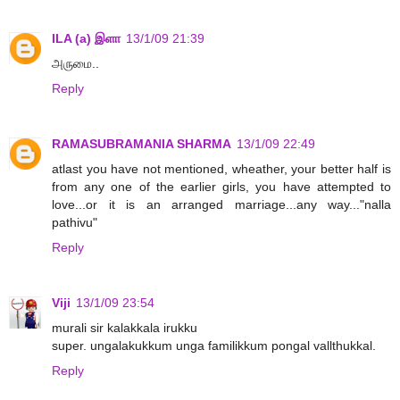
ILA (a) இளா
13/1/09 21:39
அருமை..
Reply
RAMASUBRAMANIA SHARMA
13/1/09 22:49
atlast you have not mentioned, wheather, your better half is
from any one of the earlier girls, you have attempted to
love...or it is an arranged marriage...any way..."nalla
pathivu"
Reply
Viji
13/1/09 23:54
murali sir kalakkala irukku
super. ungalakukkum unga familikkum pongal vallthukkal.
Reply