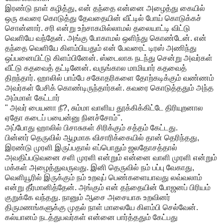
இரண்டு நாள் கழித்து, என் தந்தை என்னை அழைத்து கையில்
ஒரு கவரை கொடுத்து தேவதையின் வீட்டில் போய் கொடுக்கச்
சொன்னார். சரி என்று உற்சாகமில்லாமல் தலையாட்டி விட்டு
வெளியே வந்தேன். அங்கு போகாமல் ஒளிந்து கொண்டேன். என்
தந்தை வெளியே கிளம்பியதும் என் பேவரைட் டிரஸ் அணிந்து
ஒப்பனையிட்டு கிளம்பினேன். ஸ்டைலாக நடந்து சென்று அவர்கள்
வீட்டு கதவைத் தட்டினேன். வருங்கால மாமியார் கதவைத்
திறந்தார். ஹாலில் பாம்பே சகோதரிகளை தோற்கடிக்கும் வண்ணம்
அவர்கள் பேசிக் கொண்டிருந்தார்கள். கவரை கொடுத்ததும் அந்த
அம்மாள் கேட்டார்
" அவர் பையனா நீ?, சும்மா வாளிய தூக்கிக்கிட்டே திரியுறனால
ஏதோ கடைப் பயைன்னு நினச்சோம்".
அப்போது ஹாலில் பிசாசுகள் சிரிக்கும் சத்தம் கேட்டது.
பின்னர் தெருவில் ஆழமாக விசாரிக்கையில் தான் தெரிந்தது,
இரண்டு முரளி இருப்பதால் எப்பொதும் ஜலதோசத்தால்
அவதிப்படுவனை சளி முரளி என்றும் என்னை வாளி முரளி என்றும்
மக்கள் அழைத்துவருவது. இனி தெருவில் நம் பப்பு வேகாது,
வெளியூரில் இருக்கும் நம் உறவுப் பெண்களையாவது லவ்வலாம்
என்று தீர்மானித்தேன். அங்கும் என் தந்தையின் போஜனப் பிரியம்
குறுக்கே வந்தது. நானும் ஆசை அசையாக உறவினர்
திருமணங்களுக்கு முதல் நாள் மாலையே கிளம்பி செல்வேன்.
கல்யானம் நடத்துபவர்கள் என்னை பார்த்ததும் கேட்பது