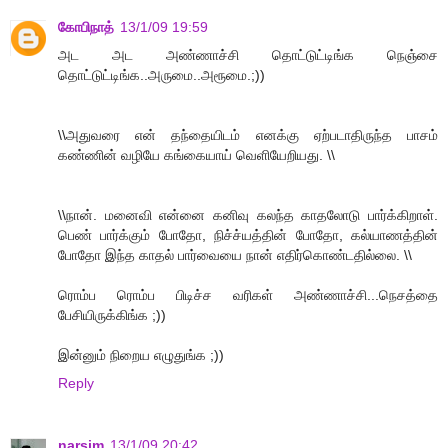
கோபிநாத்
13/1/09 19:59
அட அட அண்ணாச்சி தொட்டுட்டிங்க நெஞ்சை
தொட்டுட்டிங்க..அருமை..அரூமை.;))
\\அதுவரை என் தந்தையிடம் எனக்கு ஏற்படாதிருந்த பாசம்
கண்ணின் வழியே கங்கையாய் வெளியேறியது. \\
\\நான். மனைவி என்னை கனிவு கலந்த காதலோடு பார்க்கிறாள்.
பெண் பார்க்கும் போதோ, நிச்ச்யத்தின் போதோ, கல்யாணத்தின்
போதோ இந்த காதல் பார்வையை நான் எதிர்கொண்டதில்லை. \\
ரொம்ப ரொம்ப பிடிச்ச வரிகள் அண்ணாச்சி...நெசத்தை
பேசியிருக்கிங்க ;))
இன்னும் நிறைய எழுதுங்க ;))
Reply
narsim
13/1/09 20:42