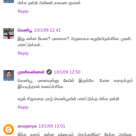
மிக்க நன்றி அகிலன்,சரவண குமரன்
Reply
வெண்பூ
13/1/09 12:42
இது என்ன ரியலா? புனைவா? அருமையா எழுதியிருக்கீங்க முரளி..
பாராட்டுக்கள்..
Reply
முரளிகண்ணன்
13/1/09 12:50
வெண்பூ, புனைவுன்னு லேபிள் இருக்கே. போன கதைக்கும்
இப்படித்தான் கலாய்ச்சீங்க
சுழல் சிறுகதை புகழ் வெண்பூவின் பாராட்டுக்கு மிக்க நன்றி
Reply
anujanya
13/1/09 13:01
இந்த வாரம் என்ன எல்லாரும் அசத்துறீங்க! நேற்று அதிஷா.