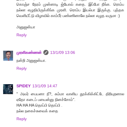
கொஞ்ச நேரம் முன்னாடி ஜ்யோவ் கதை. இப்போ நீங்க. ரொம்ப
நல்லா எழுதியிருக்கீங்க முரளி. ரொம்ப இயல்பா இருக்கு. புத்தக
வெளியீட்டு விழாவில் காம்பீர் பண்ணினாலே நல்லா எழுத வருமா :)
அனுஜன்யா
Reply
முரளிகண்ணன்
13/1/09 13:06
நன்றி அனுஜன்யா.
Reply
SPIDEY
13/1/09 14:47
" அவர் பையனா நீ?, சும்மா வாளிய தூக்கிக்கிட்டே திரியுறனால
ஏதோ கடைப் பயைன்னு நினச்சோம்".
HA HA HA தொப்பி தொப்பி .
நல்ல நகைச்சுவைக் கதை
Reply