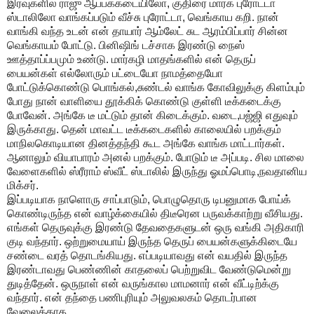
இரவுகளில் ராஜு ஆப்பக்கடையிலோ, குதிரை மார்க் புரோட்டா
ஸ்டாலிலோ வாங்கப்படும் வீச்சு புரோட்டா, வெங்காய கறி. நான்
வாங்கி வந்த உடன் என் தாயார் ஆம்லேட் சுட ஆரம்பிப்பார் சின்ன
வெங்காயம் போட்டு. பினிஷிங் டச்சாக இரண்டு நைஸ்
ஊத்தாப்ப்பமும் உண்டு. மார்கழி மாதங்களில் என் தெருப்
பையன்கள் எல்லோரும் பட்டையோ நாமத்தையோ
போட்டுக்கொண்டு பொங்கல்,சுண்டல் வாங்க கோவிலுக்கு கிளம்பும்
போது நான் வாளியை தூக்கிக் கொண்டு குள்ளி டீக்கடைக்கு
போவேன். அங்கே டீ மட்டும் தான் கிடைக்கும். வடை,பஜ்ஜி எதுவும்
இருக்காது. தென் மாவட்ட டீக்கடைகளில் காலையில் பறக்கும்
மாநிலகொடியான தினத்தந்தி கூட அங்கே வாங்க மாட்டார்கள்.
ஆனாலும் வியாபாரம் அனல் பறக்கும். போடும் டீ அப்படி. சில மாலை
வேளைகளில் ஸ்ரீராம் ஸ்வீட் ஸ்டாலில் இருந்து ஓமப்பொடி,நவதானிய
மிக்சர்.
இப்படியாக நாளொரு சாப்பாடும், பொழுதொரு டிபனுமாக போய்க்
கொண்டிருந்த என் வாழ்க்கையில் திடீரென பருவக்காற்று வீசியது.
எங்கள் தெருவுக்கு இரண்டு தேவதைகளுடன் ஒரு வங்கி அதிகாரி
குடி வந்தார். ஒற்றுமையாய் இருந்த தெருப் பையன்களுக்கிடையே
சண்டை வரத் தொடங்கியது. எப்படியாவது என் வயதில் இருந்த
இரண்டாவது பெண்ணின் காதலைப் பெற்றுவிட வேண்டுமென்று
துடித்தேன். ஒருநாள் என் வருங்கால மாமனார் என் வீட்டிற்க்கு
வந்தார். என் தந்தை பணிபுரியும் அலுவலகம் தொடர்பான
வேலைக்காக.