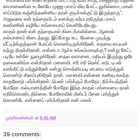
" சாமானியமா லீவே எடுக்க மாட்டாரு நம்ம சாரு, மகனுக்கு மஞ்சள்
காமாலைன்ன உடனேயே மூணு மாசம் லீவு போட்டதுமில்லாம, மகன்
சாப்பிடுற கஞ்சித்தண்னிய தான் குடிச்சுக்குட்டு இருந்தாரு".
அதுவரை என் தந்தையிடம் எனக்கு ஏற்படாதிருந்த பாசம்
கண்ணின் வழியே கங்கையாய் வெளியேறியது.
காதல் தான் என் தந்தையால் கிடைக்கவில்லை. ஆனால்
கல்யாணம் கிடைத்தது. இப்போது கூட வேலை முடிந்து
வீட்டிற்க்குத்தான் போய்க் கொண்டிருக்கிறேன். கதவை பையன்
வந்து திறக்கிறான். என்னடா ஆச்சு உங்கம்மாவுக்கு? என்று கேட்ட
படியே உள்ளே நுழைகிறேன். தைல வாசனை. மதியம் இருந்து ஒரே
தலைவலிங்க என்கிறாள் மனைவி. சரி சரி ரெஸ்ட் எடு, டிபன்
வாங்கிட்டு வந்துர்றேன் என்று சொல்லியபடி பையை எடுத்துக்
கொண்டு கிளம்புகிறேன் நான். மனைவி என்னை கனிவு கலந்த
காதலோடு பார்க்கிறாள். பெண் பார்க்கும் போதோ, நிச்ச்யத்தின்
போதோ, கல்யாணத்தின் போதோ இந்த காதல் பார்வையை நான்
எதிர்கொண்டதில்லை. போகோவில் மிஸ்டர் பீனை பார்த்துக்
கொண்டே என்னைப் பார்க்கிறான் என் மகன்.
முரளிகண்ணன்
at
9:46 AM
39 comments: