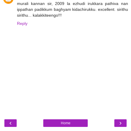
murali kannan sir, 2009 la ezhudi irukkara pathiva nan
ippathan padikkum baghyam kidachirukku. excellent. sirithu
sirithu... kalakkiteengo!!!
Reply
‹
›
Home