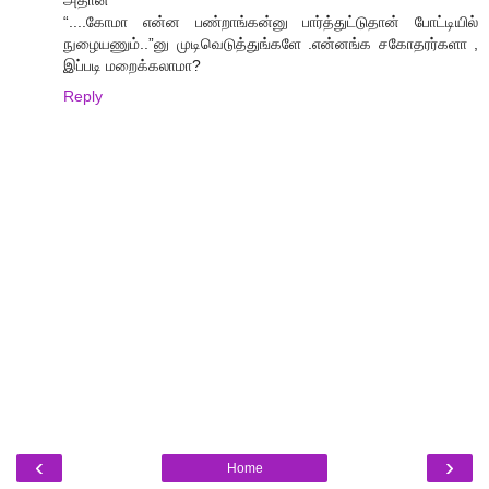
அதான்
“....கோமா என்ன பண்றாங்கன்னு பார்த்துட்டுதான் போட்டியில்
நுழையணும்..”னு முடிவெடுத்துங்களே .என்னங்க சகோதரர்களா ,
இப்படி மறைக்கலாமா?
Reply
‹
›
Home