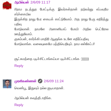
ஆயில்யன்
2/6/09 11:17
//நாம நடத்துற போட்டிக்கு இவர்கள்தான் நடுவர்னு எப்பவுமே
சர்ச்சையில
இருக்கிற நாலு பேர கையக் காட்டுவோம். அத நாலு பேரு எதிர்த்து
பதிவு
போடுவான். நாமளே அனானியாப் போயி அதில பெட்ரோல
ஊத்துவோம்.
குசும்பன், கார்க்கி மாதிரி ஆளுங்க உடனே எதிர்ப்பதிவு
போடுவாங்க. வலையுலகமே பத்தியெறியும். நாம எஸ்கேப்.//
சூட்சுமத்தை புடிச்சிட்டாங்கய்யா புடிச்சிட்டாங்க :))))))
Reply
முரளிகண்ணன்
2/6/09 11:24
வெண்பூ, இதுவும் நல்ல ஐடியாதான்.
ஆயில்யன் கவுத்தீடாதீங்க.
Reply