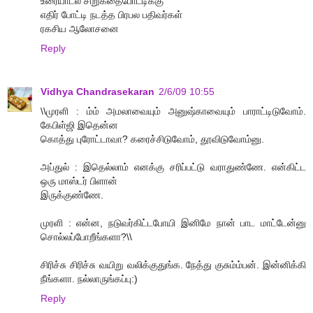
உரையாடல் சிறுகதைபோட்டிக்கு
எதிர் போட்டி நடத்த பிரபல பதிவர்கள்
ரகசிய ஆலோசனை
Reply
Vidhya Chandrasekaran
2/6/09 10:55
\\முரளி : ம்ம் அமலாவையும் அனுஷ்காவையும் பாராட்டிடுவோம்.
கேபிள்ஜி இதென்ன
கொத்து புரோட்டாவா? கரைச்சிடுவோம், தூவிடுவோம்னு.
அப்துல் : இதெல்லாம் எனக்கு சரிப்பட்டு வராதுண்ணே. என்கிட்ட
ஒரு மாஸ்டர் பிளான்
இருக்குண்ணே.
முரளி : என்ன, நடுவர்கிட்டபோயி இனிமே நான் பாட மாட்டேன்னு
சொல்லப்போறீங்களா?\\
சிரிச்சு சிரிச்சு வயிறு வலிக்குதுங்க. நேத்து குசும்ம்பன். இன்னிக்கி
நீங்களா. நல்லாருங்கப்பு:)
Reply