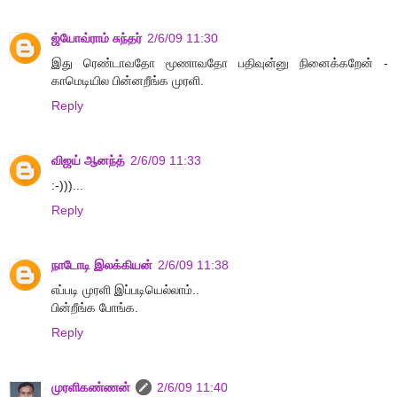
ஜ்யோவ்ராம் சுந்தர்
2/6/09 11:30
இது ரெண்டாவதோ மூணாவதோ பதிவுன்னு நினைக்கறேன் -
காமெடியில பின்னறீங்க முரளி.
Reply
விஜய் ஆனந்த்
2/6/09 11:33
:-)))...
Reply
நாடோடி இலக்கியன்
2/6/09 11:38
எப்படி முரளி இப்படியெல்லாம்..
பின்றீங்க போங்க.
Reply
முரளிகண்ணன்
2/6/09 11:40