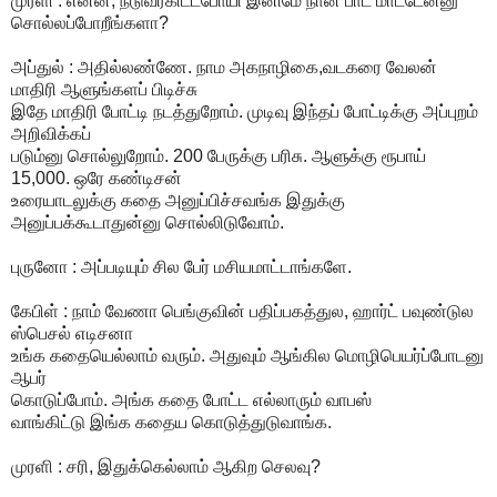
முரளி : என்ன, நடுவர்கிட்டபோயி இனிமே நான் பாட மாட்டேன்னு
சொல்லப்போறீங்களா?
அப்துல் : அதில்லண்ணே. நாம அகநாழிகை,வடகரை வேலன்
மாதிரி ஆளுங்களப் பிடிச்சு
இதே மாதிரி போட்டி நடத்துறோம். முடிவு இந்தப் போட்டிக்கு அப்புறம்
அறிவிக்கப்
படும்னு சொல்லுறோம். 200 பேருக்கு பரிசு. ஆளுக்கு ரூபாய்
15,000. ஒரே கண்டிசன்
உரையாடலுக்கு கதை அனுப்பிச்சவங்க இதுக்கு
அனுப்பக்கூடாதுன்னு சொல்லிடுவோம்.
புருனோ : அப்படியும் சில பேர் மசியமாட்டாங்களே.
கேபிள் : நாம் வேணா பெங்குவின் பதிப்பகத்துல, ஹார்ட் பவுண்டுல
ஸ்பெசல் எடிசனா
உங்க கதையெல்லாம் வரும். அதுவும் ஆங்கில மொழிபெயர்ப்போடனு
ஆபர்
கொடுப்போம். அங்க கதை போட்ட எல்லாரும் வாபஸ்
வாங்கிட்டு இங்க கதைய கொடுத்துடுவாங்க.
முரளி : சரி, இதுக்கெல்லாம் ஆகிற செலவு?