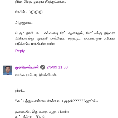
நீங்க அந்த குறைய தீர்த்துட்டீங்க.
கேபிள் - :))))))))))
அனுஜன்யா
பி.கு.: நான் கூட எவ்வளவு ரேட் ஆனாலும், போட்டிக்கு நடுவரா
ஆகிடலாம்னு முயற்சி பண்றேன். சுந்தரும், பை.காரனும் ஃபோன
எடுக்கவே மாட்டேங்கறாங்க.
Reply
முரளிகண்ணன்
2/6/09 11:50
வாங்க நாடோடி இலக்கியன்.
நர்சிம்.
\\கூட்டத்துல என்னய சேக்கலயா முரளி??????ஹும்ம்\\
தலைவரே, இது கதை எழுத திணர்ற
கூட்டத்தோட மீட்டிங்.