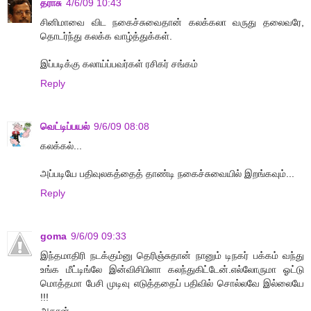
தராசு
4/6/09 10:43
சினிமாவை விட நகைச்சுவைதான் கலக்கலா வருது தலைவரே,
தொடர்ந்து கலக்க வாழ்த்துக்கள்.
இப்படிக்கு கலாய்ப்பவர்கள் ரசிகர் சங்கம்
Reply
வெட்டிப்பயல்
9/6/09 08:08
கலக்கல்...
அப்படியே பதிவுலகத்தைத் தாண்டி நகைச்சுவையில் இறங்கவும்...
Reply
goma
9/6/09 09:33
இந்தமாதிரி நடக்கும்னு தெரிஞ்சுதான் நானும் டிநகர் பக்கம் வந்து
உங்க மீட்டிங்லே இன்விசிபிளா கலந்துகிட்டேன்.எல்லோருமா ஓட்டு
மொத்தமா பேசி முடிவு எடுத்ததைப் பதிவில் சொல்லவே இல்லையே
!!!