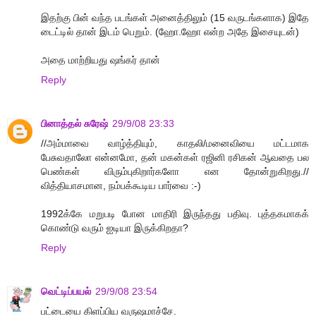
இதற்கு பின் வந்த படங்கள் அனைத்திலும் (15 வருடங்களாக) இதே
டைட்டில் தான் இடம் பெறும். (ஹோ.ஹோ என்ற அதே இசையுடன்)
அதை மாற்றியது ஷங்கர் தான்
Reply
பினாத்தல் சுரேஷ்
29/9/08 23:33
//அம்மாவை வாழ்த்தியும், காதலி/மனைவியை மட்டமாக
பேசுவதாலோ என்னமோ, தன் மகன்கள் ரஜினி ரசிகன் ஆவதை பல
பெண்கள் விரும்புகிறார்களோ என தோன்றுகிறது.//
வித்தியாசமான, நம்பக்கூடிய பார்வை :-)
1992க்கே மறுபடி போன மாதிரி இருந்தது பதிவு. புத்தகமாகக்
கொண்டு வரும் ஐடியா இருக்கிறதா?
Reply
வெட்டிப்பயல்
29/9/08 23:54
பட்டையை கிளப்பிய வருஷமாச்சே.