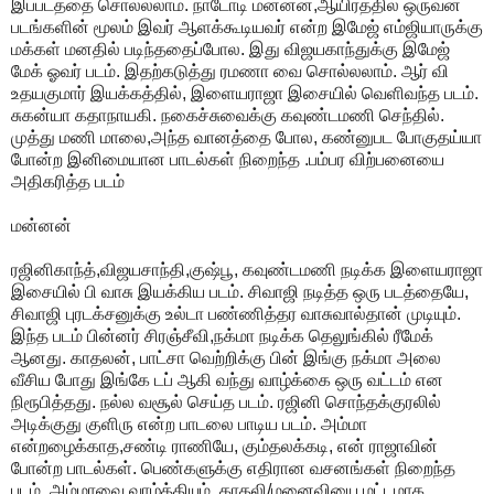
இப்படத்தை சொல்லலாம். நாடோடி மன்னன்,ஆயிரத்தில் ஒருவன்
படங்களின் மூலம் இவர் ஆளக்கூடியவர் என்ற இமேஜ் எம்ஜியாருக்கு
மக்கள் மனதில் படிந்ததைப்போல. இது விஜயகாந்துக்கு இமேஜ்
மேக் ஓவர் படம். இதற்கடுத்து ரமணா வை சொல்லலாம். ஆர் வி
உதயகுமார் இயக்கத்தில், இளையராஜா இசையில் வெளிவந்த படம்.
சுகன்யா கதாநாயகி. நகைச்சுவைக்கு கவுண்டமணி செந்தில்.
முத்து மணி மாலை,அந்த வானத்தை போல, கண்னுபட போகுதய்யா
போன்ற இனிமையான பாடல்கள் நிறைந்த .பம்பர விற்பனையை
அதிகரித்த படம்
மன்னன்
ரஜினிகாந்த்,விஜயசாந்தி,குஷ்பூ, கவுண்டமணி நடிக்க இளையராஜா
இசையில் பி வாசு இயக்கிய படம். சிவாஜி நடித்த ஒரு படத்தையே,
சிவாஜி புரடக்சனுக்கு உல்டா பண்ணித்தர வாசுவால்தான் முடியும்.
இந்த படம் பின்னர் சிரஞ்சீவி,நக்மா நடிக்க தெலுங்கில் ரீமேக்
ஆனது. காதலன், பாட்சா வெற்றிக்கு பின் இங்கு நக்மா அலை
வீசிய போது இங்கே டப் ஆகி வந்து வாழ்க்கை ஒரு வட்டம் என
நிரூபித்தது. நல்ல வசூல் செய்த படம். ரஜினி சொந்தக்குரலில்
அடிக்குது குளிரு என்ற பாடலை பாடிய படம். அம்மா
என்றழைக்காத,சண்டி ராணியே, கும்தலக்கடி, என் ராஜாவின்
போன்ற பாடல்கள். பெண்களுக்கு எதிரான வசனங்கள் நிறைந்த
படம். அம்மாவை வாழ்த்தியும், காதலி/மனைவியை மட்டமாக