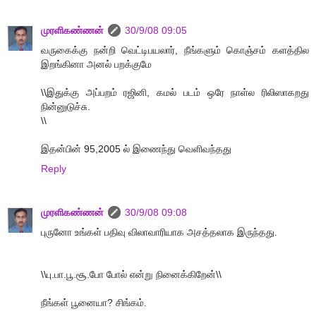
முரளிகண்ணன்
30/9/08 09:05
வருகைக்கு நன்றி வெட்டிபயலார், நீங்களும் கொஞ்சம் களத்தில
இறங்கினா அனல் பறக்குமே
\\இதுக்கு அப்பறம் ரஜினி, கமல் படம் ஒரே நாள்ல ரிலிஸாகறது
நின்னுடுச்சு.
\\
இதன்பின் 95,2005 ல் இணைந்து வெளிவந்தது
Reply
முரளிகண்ணன்
30/9/08 09:08
புருனோ உங்கள் பதிவு விலாவாரியாக அசத்தலாக இருந்தது.
\\பு.பா.பூ.சூ.போ போல் என்று நினைக்கிறேன்\\
நீங்கள் பூனையா? சிங்கம்.