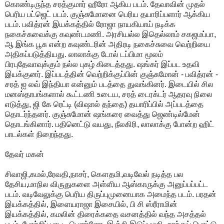
கொண்டிருந்த சரத்குமார் ஹீரோ ஆகிய படம். தேவாவின் முதல்
பெரிய பட்ஜெட் படம். குஞ்சுமோனை பெரிய தயாரிப்பளார் ஆக்கிய
படம். பவித்ரன் இயக்கத்தில் ரோஜா நாயகியாய் நடிக்க
நகைச்சுவைக்கு கவுண்டமணி. அரசியல்ல இதெல்லாம் சகஜமப்பா,
ஆ இங்க பூசு என்ற கவுண்டரின் அதிரடி நகைச்சுவை வெற்றியை
அதிகப்படுத்தியது. லாலாக்கு டோல் டப்பிமா மூலம்
பிரபுதேவாவுக்கும் நல்ல புகழ் கிடைத்தது. ஷங்கர் இப்பட உதவி
இயக்குனர். இப்படத்தின் வெற்றிக்குப்பின் குஞ்சுமோன் - பவித்ரன் -
சரத் ஐ லவ் இந்தியா என்னும் படத்தை துவங்கினர். இடையில் சில
மனஸ்தாபங்களால் கூட்டணி உடைய, சரத் டைரக்டர் ஆதரவு நிலை
எடுத்து, ஜி கே ரெட்டி (விஷால் தந்தை) தயாரிப்பில் அப்படத்தை
தொடர்ந்தனர். குஞ்சுமோன் ஷங்கரை வைத்து ஜெண்டில்மேன்
தொடங்கினார். பதினெட்டு வயது, நீலகிரி, லாலாக்கு போன்ற ஹிட்
பாடல்கள் நிறைந்தது.
தேவர் மகன்
சிவாஜி,கமல்,ரேவதி,நாசர், கௌதமி,வடிவேல் நடித்த பல
தேசிய,மாநில விருதுகளை அள்ளிய ஆஸ்காருக்கு அனுப்பப்பட்ட
படம். வடிவேலுக்கு பெரிய திருப்புமுனையாக அமைந்த படம். பரதன்
இயக்கத்தில், இளையராஜா இசையில், பி சி ஸ்ரீராமின்
இயக்கத்தில், கமலின் திரைக்கதை வசனத்தில் வந்த அசத்தல்