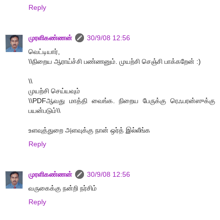
Reply
முரளிகண்ணன்
30/9/08 12:56
வெட்டியார்,
\\நிறைய ஆராய்ச்சி பண்ணனும். முயற்சி செஞ்சி பாக்கறேன் :)
\\
முயற்சி செய்யவும்
\\PDFஆவது மாத்தி வைங்க. நிறைய பேருக்கு ரெஃபரன்ஸுக்கு
பயன்படும்\\
உளவுத்துறை அளவுக்கு நான் ஒர்த் இல்லீங்க
Reply
முரளிகண்ணன்
30/9/08 12:56
வருகைக்கு நன்றி நர்சிம்
Reply