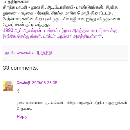
படத்திற்க்காக
சிறந்த பாடகி - ஜானகி, ஆடியோகிராபி- பாண்டுரங்கன், சிறந்த
துணை - நடிகை - ரேவதி, சிறந்த மாநில மொழி திரைப்படம் ,
தேர்வாளர்களின் சிறப்பு விருது - சிவாஜி என ஐந்து விருதுகளை
தேவர்மகன் தட்டி வந்தது.
1993 ஆம் ஆண்டின் படங்கள் பற்றிய அசத்தலான பார்வைக்கு
இங்கே செல்லுங்கள். டாக்டர் புருனோ அசத்தியுள்ளார்
.
முரளிகண்ணன்
at
9:25 PM
33 comments:
சென்ஷி
29/9/08 23:05
:)
நல்ல சுவையான தகவல்கள்.. விஜயகாந்தைப் பற்றிய கருத்துக்கள்
அருமை..
Reply