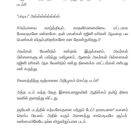
படம்//
"பாடிய" அவ்வ்வ்வ்வ்வ்வ்வ்
//அம்மாவை வாழ்த்தியும், காதலி/மனைவியை மட்டமாக
பேசுவதாலோ என்னமோ, தன் மகன்கள் ரஜினி ரசிகன் ஆவதை பல
பெண்கள் விரும்புகிறார்களோ என தோன்றுகிறது.//
அவர்கள் வேண்டும் என்றால் இருக்கலாம், அவர்கள்
பிள்ளைகளுடன் பார்த்து மகிழலாம், ஆனால் அவர்கள் பிள்ளைகள்
ரஜினி ரசிகன் ஆக வேண்டும் என்று நினைக்க மாட்டார்கள் என்பது
என் கருத்து.
//உலகத்திற்கு ரஹ்மானை அறிமுகம் செய்த படம்//
அந்த படம் வந்த பிறகு இளையராஜாவின் ஆதிக்கம் தமிழ் திரை
உலகில் குறைந்து விட்டது.
சூரியன் படத்தில் சத்யசோதனை மற்றும் டேய்! நாராயணா! வசனம்
ரொம்ப பிரபலம். அதில் வரும் அனைத்து காமெடியுமே சூப்பர்.
உண்மையிலேயே நல்ல விறுவிறுப்பான படம்.