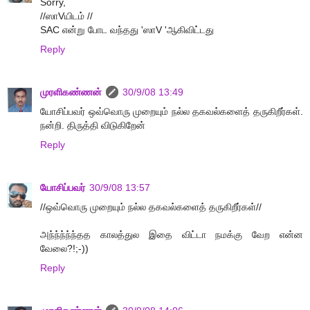
Sorry,
//ஸாVயிடம் //
SAC என்று போட வந்தது 'ஸாV 'ஆகிவிட்டது
Reply
முரளிகண்ணன்
30/9/08 13:49
யோசிப்பவர் ஒவ்வொரு முறையும் நல்ல தகவல்களைத் தருகிறீர்கள்.
நன்றி. திருத்தி விடுகிறேன்
Reply
யோசிப்பவர்
30/9/08 13:57
//ஒவ்வொரு முறையும் நல்ல தகவல்களைத் தருகிறீர்கள்//
அந்ந்ந்ந்ந்தத காலத்துல இதை விட்டா நமக்கு வேற என்ன
வேலை?!;-))
Reply