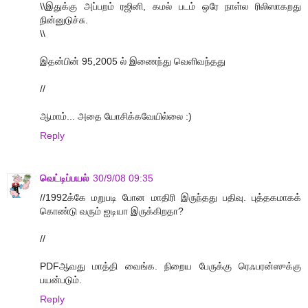
\\இதுக்கு அப்பறம் ரஜினி, கமல் படம் ஒரே நாள்ல ரிலிஸாகறது
நின்னுடுச்சு.
\\
இதன்பின் 95,2005 ல் இணைந்து வெளிவந்தது
//
ஆமாம்... அதை யோசிக்கவேயில்லை :)
Reply
வெட்டிப்பயல்
30/9/08 09:35
//1992க்கே மறுபடி போன மாதிரி இருந்தது பதிவு. புத்தகமாகக்
கொண்டு வரும் ஐடியா இருக்கிறதா?
//
PDFஆவது மாத்தி வைங்க. நிறைய பேருக்கு ரெஃபரன்ஸுக்கு
பயன்படும்.
Reply