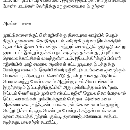
படம். போற்றிப் பாடடி பெண்ணே, இஞ்சி இடுப்பழகி, சாந்துப் பொட்டு
போன்ற பாடல்கள் வெற்றிக்கு உறுதுணையாக இருந்தன
அண்ணாமலை
முரட்டுகாளைக்குப் பின் ரஜினிக்கு திரையுலக வாழ்வில் பெரும்
திருப்புமுனையை கொடுத்த படம். சுரேஷ்கிருஷ்னா இயக்கத்தில்,
தேவாவின் இசையில் சண்முக சுந்தரம் வசனத்தில் ஓடு ஓடு என்று
ஓடிய படம். இன்றும் முக்கிய நாட்களுக்கு தங்கள் துருப்புசீட்டாக
தொலைக்காட்சிகள் வைத்துள்ள படம். இப்படத்திற்க்குப் பின்னர்
ரஜினியின் புகழ் சமகால நடிகர்கள் எட்ட முடியாத இடத்துக்கு
சென்றது எனலாம். இதன்பின்னர் ரஜினியும் படங்களை குறைத்துக்
கொண்டார். அவரது பட வெளியீடு திருவிழாவானது. அரசியல்
பொடி வைத்து பேசும் வசனம் அதற்க்கு முன் சில படங்களில்
இருந்தாலும் இப்படத்திற்குப்பின் அது முக்கியத்துவம் பெற்றது.
இப்படம் வெளிவரும் முன்னர் எற்பட்ட ரஜினி/ஜெயலலிதா மோதலால்
இப்பட வசனங்கள் முக்கியத்துவம் பெற்றன. அண்ணமலை
அண்னாமலை, வந்தேண்டா பால்காரன், கொண்டையில் தாழம்பூ,
வெற்றி நிச்சயம், ஒரு பெண்புறா போன்ற அசத்தல் பாடல்களை
தேவா அமைத்திருந்தார். குஷ்பூ, ஜனகராஜ்,மனோரமா, சரத்பாபு
நடித்தது. பாலசந்தர் தயாரிப்பு.