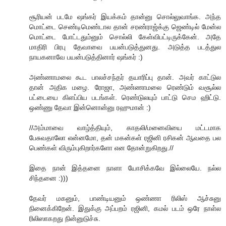
சூரியன் படமே ஷங்கர் இயக்கம் தான்னு சொல்லுவாங்க. அந்த
மொட்டை செண்டிமெண்டால தான் சரண்ராஜ்க்கு ஜெண்டில் மேன்ல
மொட்டை போட்டதும்னும் சொல்லி கேள்விபட்டிருக்கேன். அதே
மாதிரி பிரபு தேவாவை பயன்படுத்துனது. அடுத்த படத்துல
நாயகனாவே பயன்படுத்தினார் ஷங்கர் :)
அண்ணாமலை கூட பாலச்சந்தர் தயாரிப்பு தான். அவர் காட்டுல
தான் அதிக மழை. ரோஜா, அண்ணாமலை ரெண்டும் வசூல்ல
பட்டையை கிளப்பிய படங்கள். ரெண்டுலயும் பாட்டு செம ஹிட்டு.
ஒண்ணு தேவா இன்னொன்னு ரஹுமான் :)
//அம்மாவை வாழ்த்தியும், காதலி/மனைவியை மட்டமாக
பேசுவதாலோ என்னமோ, தன் மகன்கள் ரஜினி ரசிகன் ஆவதை பல
பெண்கள் விரும்புகிறார்களோ என தோன்றுகிறது.//
இதை நான் இத்தனை நாளா யோசிக்கவே இல்லையே. நல்ல
சிந்தனை :)))
தேவர் மகனும், பாண்டியனும் ஒண்ணா ரிலிஸ் ஆச்சுனு
நினைக்கிறேன். இதுக்கு அப்பறம் ரஜினி, கமல் படம் ஒரே நாள்ல
ரிலிஸாகறது நின்னுடுச்சு.