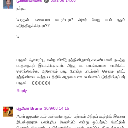
முரளிகண்ணன்
30/9/08 14:06
நந்தா
\\பரதன் மலையாள டைரக்டரா? அவர் வேறு படம் ஏதும்
எடுத்திருக்கிறாரா??
\\
பரதன் ஆவாரம்பூ என்ற வினீத்,நந்தினி,நாசர்,கவுண்டமணி நடித்த
படத்தையும் இயக்கியுள்ளார். அந்த பட பாடல்களான சாமிகிட்ட
சொல்லிவச்சு, ஆலோலம் பாடி போன்ற பாடல்கள் செமை ஹிட்.
நந்தினியை அந்த படத்தில் அருமையாக உபயோகப்படுத்தியிருப்பார்
பரதன். :-)))))))))))))
Reply
புருனோ Bruno
30/9/08 14:15
//யார் முதலில் படம் பண்ணினாலும், மற்றவர் அந்தப் படத்தில் இணை
இயக்குநராக பணிபுரிய வேண்டும் என்று ஒப்பந்தம் போட்டுக்
கொண்டார்களாம். பவித்ரனுக்கே முதல் வாய்ப்பு கிடைத்ததால்,