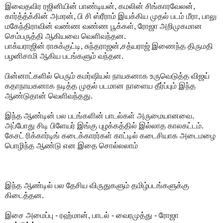
இவைதவிர ரஜினியின் பாண்டியன், கமலின் சிங்காரவேலன்,
கார்த்த்க்கின் அமரன், பி சி ஸ்ரீராம் இயக்கிய முதல் படம் மீரா, பாலு
மகேந்திராவின் வண்ண வண்ண பூக்கள், ரோஜா அறிமுகமான
செம்பருத்தி ஆகியவை வெளிவந்தன.
பாக்யராஜின் ராசுக்குட்டி, சுந்தராஜன்,சத்யராஜ் இணைந்த திருமதி
பழனிசாமி ஆகிய படங்களும் வந்தன.
பின்னாட்களில் பெரும் கமர்ஷியல் நாயகனாக உருவெடுத்த விஜய்
கதாநாயகனாக நடித்த முதல் படமான நாளைய தீர்ப்பும் இந்த
ஆண்டுதான் வெளிவந்தது.
இந்த ஆண்டின் பல படங்களின் பாடல்கள் அருமையானவை.
அப்போது சிடி பிளேயர் இங்கு புழக்கத்தில் இல்லாத காலகட்டம்.
கேசட் ரிக்கார்டிங் கடைக்காரர்கள் காட்டில் கடைசியாக அடைமழை
பொழிந்த ஆண்டு என இதை
சொல்லலாம்
இந்த ஆண்டில் பல தேசிய விருதுகளும் தமிழ்படங்களுக்கு
கிடைத்தன.
இசை அமைப்பு - ரஹ்மான், பாடல் - வைரமுத்து - ரோஜா